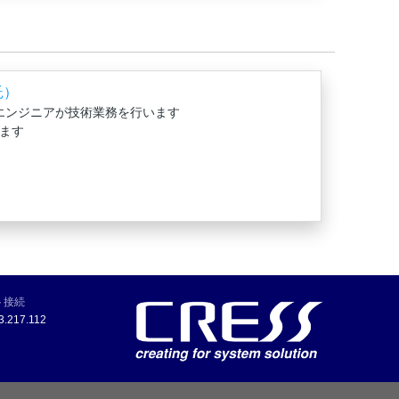
託）
エンジニアが技術業務を行います
ます
ト接続
.217.112