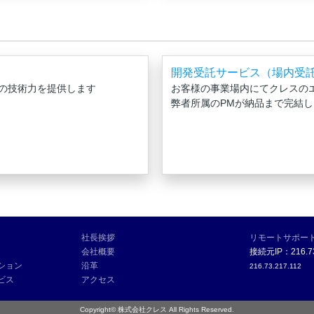
開発受託サービス（場内受
の技術力を提供します
お客様の事業場内にてクレスの
弊者所属のPMが納品まで完結し
社長挨拶
リモートサポー
会社概要
接続元IP：216.73
ション
沿革
216.73.217.112
ビス
アクセス
Copyright©
株式会社クレス
All Rights Reserved.