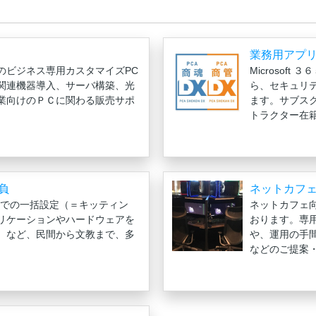
業務用アプ
のビジネス専用カスタマイズPC
Microsoft
関連機器導入、サーバ構築、光
ら、セキュリ
業向けのＰＣに関わる販売サポ
ます。サブス
トラクター在
負
ネットカフ
までの一括設定（＝キッティン
ネットカフェ向
リケーションやハードウェアを
おります。専
）など、民間から文教まで、多
や、運用の手
などのご提案